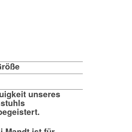
Größe
uigkeit unseres
stuhls
begeistert.
 Mandt ist für