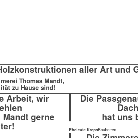
olzkonstruktionen aller Art und 
mmerei Thomas Mandt,
tät zu Hause sind!
e Arbeit, wir
Die Passgena
ehlen
Dach
i Mandt gerne
hat uns 
ter!
Eheleute Kreps
Bauherren
Die Zimmerei