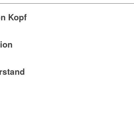
en Kopf
tion
rstand