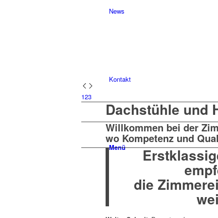
News
Kontakt
1
2
3
Dachstühle und H
Willkommen bei der Zi
wo Kompetenz und Quali
Menü
Erstklassig
empf
die Zimmere
wei